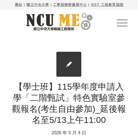

舊站
| 
國立中央大學
|
工學院精密儀器中心
|
IEET 工程教育認證
【學士班】115學年度申請入
學「二階甄試」特色實驗室參
觀報名(考生自由參加)_延後報
名至5/13上午11:00
2026 年 5 月 4 日