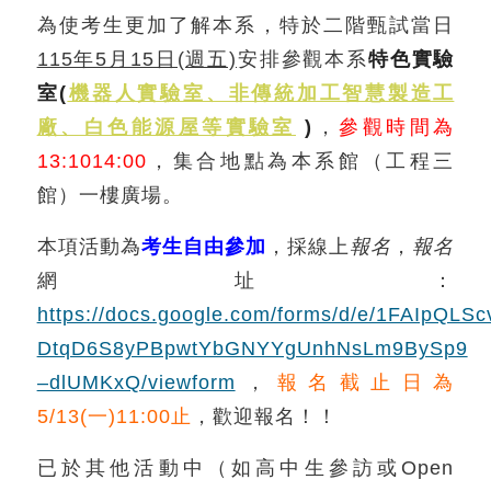
為使考生更加了解本系，特於二階甄試當日
115年5月15日(週五)
安排參觀本系
特色實驗
室(
機器人實驗室、非傳統加工智慧製造工
廠、白色能源屋等實驗室
)
，
參觀時間為
13:1014:00
，集合地點為本系館（工程三
館）一樓廣場。
本項活動為
考生自由參加
，採線上
報名
，
報名
網址：
https://docs.google.com/forms/d/e/1FAIpQLSc
DtqD6S8yPBpwtYbGNYYgUnhNsLm9BySp9
–dlUMKxQ/viewform
，
報名截止日為
5/13(一)11:00止
，歡迎報名！！
已於其他活動中（如高中生參訪或Open