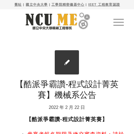

舊站
| 
國立中央大學
|
工學院精密儀器中心
|
IEET 工程教育認證
【酷派爭霸讚-程式設計菁英
賽】機械系公告
2022 年 2 月 22 日
【酷派爭霸讚-程式設計菁英賽】