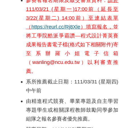
參賽者報名期限及繳交審查資料：
請於
111/03/21 (星期一)17:00前（延長至
3/22(星期二) 14:00前）至連結表單
（
https://reurl.cc/Rj8Xle
）填寫報名，
並
將工學院酷派爭霸讚—程式設計菁英賽
成果報告書電子檔(格式如下相關附件)寄
至系辦羅小姐電子信箱
（wanling@ncu.edu.tw）以利審查推
薦。
系所推薦截止日期：111/03/31 (星期四)
中午前
由精進程式競賽、畢業專題及自主學習
專題學生或相關課程教師鼓勵同學參加
組隊之報名參賽者優先推薦。