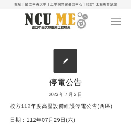

舊站
| 
國立中央大學
|
工學院精密儀器中心
|
IEET 工程教育認證
停電公告
2023 年 7 月 3 日
校方112年度高壓設備維護停電公告(西區)
日期：112年07月29日(六)