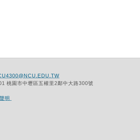
CU4300@NCU.EDU.TW
32001 桃園市中壢區五權里2鄰中大路300號
策聲明