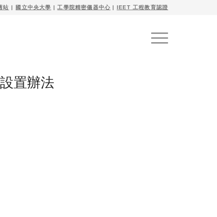
舊站
| 
國立中央大學
|
工學院精密儀器中心
|
IEET 工程教育認證
設置辦法