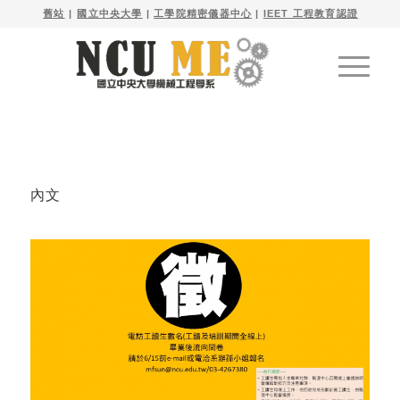

舊站
| 
國立中央大學
|
工學院精密儀器中心
|
IEET 工程教育認證
內文