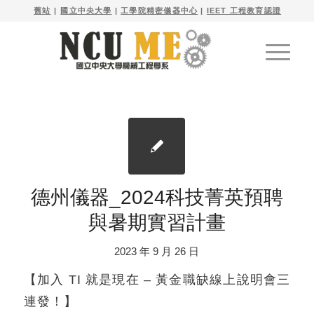

舊站
| 
國立中央大學
|
工學院精密儀器中心
|
IEET 工程教育認證
德州儀器_2024科技菁英預聘
與暑期實習計畫
2023 年 9 月 26 日
【加入 TI 就是現在 – 黃金職缺線上說明會三
連發！】