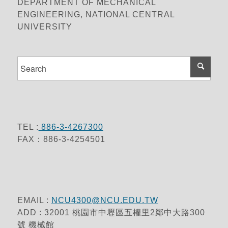
DEPARTMENT OF MECHANICAL
ENGINEERING, NATIONAL CENTRAL
UNIVERSITY
TEL :
886-3-4267300
FAX：886-3-4254501
EMAIL :
NCU4300@NCU.EDU.TW
ADD : 32001 桃園市中壢區五權里2鄰中大路300
號 機械館