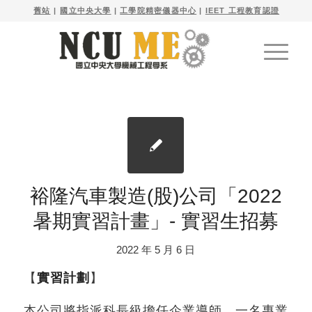

舊站
| 
國立中央大學
|
工學院精密儀器中心
|
IEET 工程教育認證
裕隆汽車製造(股)公司「2022
暑期實習計畫」- 實習生招募
2022 年 5 月 6 日
【
實習計劃
】
本公司將指派科長級擔任企業導師、一名專業