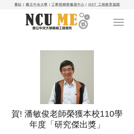

舊站
| 
國立中央大學
|
工學院精密儀器中心
|
IEET 工程教育認證
賀! 潘敏俊老師榮獲本校110學
年度「研究傑出獎」