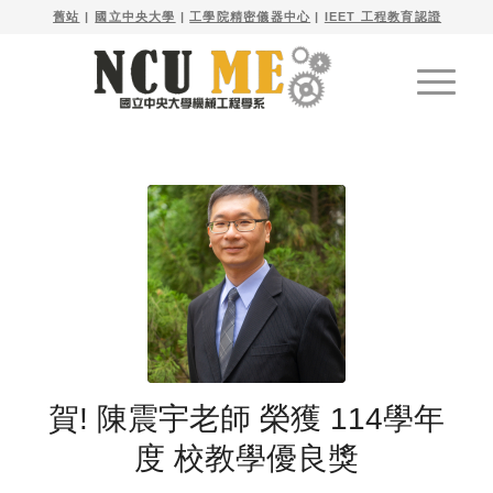

舊站
| 
國立中央大學
|
工學院精密儀器中心
|
IEET 工程教育認證
賀! 陳震宇老師 榮獲 114學年
度 校教學優良獎