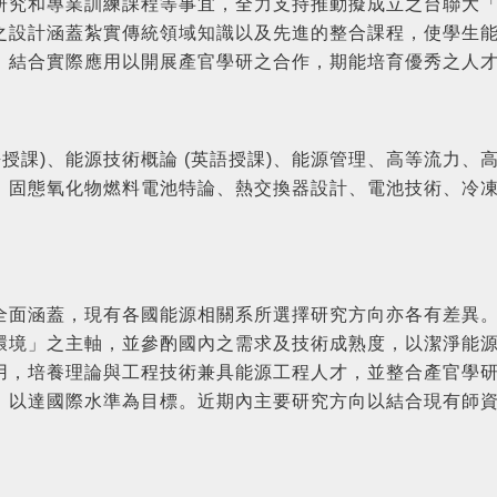
研究和專業訓練課程等事宜，全力支持推動擬成立之台聯大
之設計涵蓋紮實傳統領域知識以及先進的整合課程，使學生
，結合實際應用以開展產官學研之合作，期能培育優秀之人
英語授課)、能源技術概論 (英語授課)、能源管理、高等流力
池、固態氧化物燃料電池特論、熱交換器設計、電池技術、冷
全面涵蓋，現有各國能源相關系所選擇研究方向亦各有差異
環境」之主軸，並參酌國內之需求及技術成熟度，以潔淨能
用，培養理論與工程技術兼具能源工程人才，並整合產官學
，以達國際水準為目標。近期內主要研究方向以結合現有師