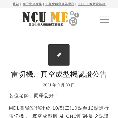

舊站
| 
國立中央大學
|
工學院精密儀器中心
|
IEET 工程教育認證
雷切機、真空成型機認證公告
2021 年 9 月 30 日
各位老師、同學您好 :
MDL實驗室預計於 10/5(二)10點至12點進行
雷切機 、 真空成型機 及 CNC雕刻機 之認證