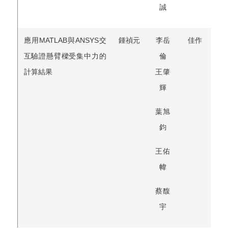
誠
應用MATLAB與ANSYS交
鍾禎元
李岳
佳作
互驗證懸臂樑受集中力的
倫
計算結果
王肇
輝
葉旭
鈞
王佑
幃
蔡馥
宇