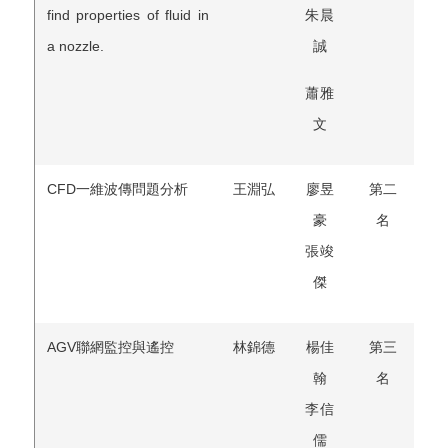
find properties of fluid in
朱晨
a nozzle.
誠
蕭雅
文
CFD一維波傳問題分析
王淵弘
廖昱
第二
豪
名
張竣
傑
AGV聯網監控與遙控
林錦德
楊佳
第三
翰
名
李信
儒