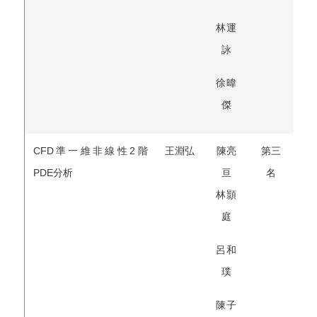
林運
詠
徐暐
傑
CFD準一維非線性2階
王淵弘
陳亮
第三
PDE分析
亘
名
林顥
庭
呂和
璞
陳子