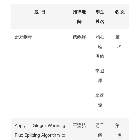
題 目
指導老
學生
名 次
師
姓名
藍牙鋼琴
蔡錫錚
賴柏
第一
綸
名
唐毓
李威
澤
李家
銘
Apply Steger-Warming
王淵弘
游千
第二
Flux Splitting Algorithm to
儀
名