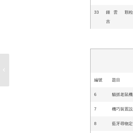
33
鍾雲
顆粒
吉
【中華民國自動控制學會】110年度各
獎項申請–請於8/...
編號
題目
6
貓抓老鼠機
7
機巧裝置設
8
藍牙尋物定