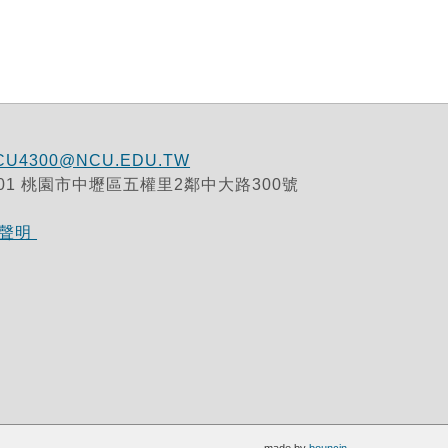
CU4300@NCU.EDU.TW
32001 桃園市中壢區五權里2鄰中大路300號
策聲明
- made by
bouncin