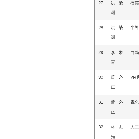
27
洪榮
石英
洲
28
洪榮
半導
洲
29
李朱
自動
育
30
董必
VR
正
31
董必
電化
正
32
林志
人工
光