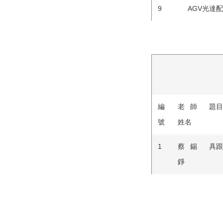
9
AGV光達
編
老師
題目
號
姓名
1
蔡錫
具跟
錚