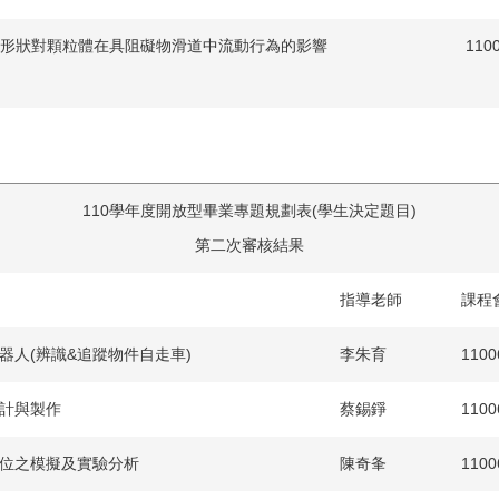
形狀對顆粒體在具阻礙物滑道中流動行為的影響
110
110學年度開放型畢業專題規劃表(學生決定題目)
第二次審核結果
指導老師
課程
器人(辨識&追蹤物件自走車)
李朱育
110
計與製作
蔡錫錚
110
位之模擬及實驗分析
陳奇夆
110