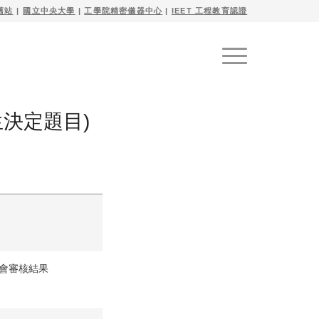
舊站
| 
國立中央大學
|
工學院精密儀器中心
|
IEET 工程教育認證
生決定題目)
會審核結果