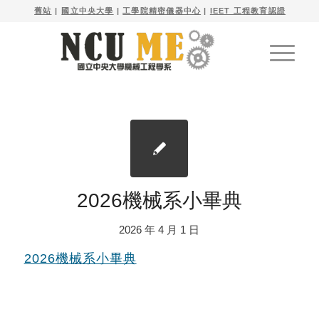

舊站
| 
國立中央大學
|
工學院精密儀器中心
|
IEET 工程教育認證
2026機械系小畢典
2026 年 4 月 1 日
2026機械系小畢典