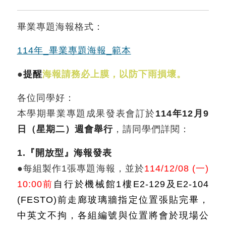
畢業專題海報格式：
114年_畢業專題海報_範本
●
提醒
海報請務必上膜，以防下雨損壞。
各位同學好：
本學期畢業專題成果發表會訂於
114年12月9
日（星期二）週會舉行
，請同學們詳閱：
1.『開放型』海報發表
●每組製作1張專題海報，並於
114/12/08 (一)
10:00前
自行於機械館1樓E2-129及E2-104
(FESTO)前走廊玻璃牆指定位置張貼完畢，
中英文不拘，各組編號與位置將會於現場公