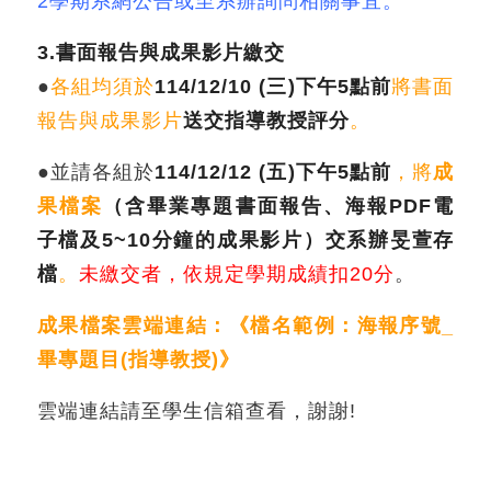
2學期系網公告或至系辦詢問相關事宜。
3.書面報告與成果影片繳交
●
各組均須於
114/12/10 (三)下午5點前
將書面
報告與成果影片
送交指導教授評分
。
●並請各組於
114/12/12 (五)下午5點前
，將
成
果檔案
（含
畢業專題書面報告、海報PDF電
子檔及5~
10分鐘的成果影片）交系辦旻萱存
檔
。
未繳交者，依規定學期成績扣20分
。
成果檔案雲端連結：《檔名範例：海報序號_
畢專題目(指導教授)》
雲端連結請至學生信箱查看，謝謝!