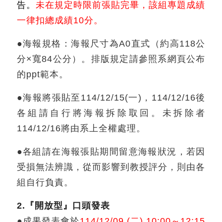
告。
未在規定時限前張貼完畢，該組專題成績
一律扣總成績10分。
●海報規格：海報尺寸為A0直式（約高118公
分×寬84公分）。排版規定請參照系網頁公布
的ppt範本。
●海報將張貼至114/12/15(一)，114/12/16後
各組請自行將海報拆除取回。未拆除者
114/12/16將由系上全權處理。
●各組請在海報張貼期間留意海報狀況，若因
受損無法辨識，從而影響到教授評分，則由各
組自行負責。
2.『開放型』口頭發表
●成果發表會於
114/12/09 (二) 10:00～12:15