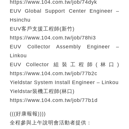
https://www.104.com.tw/job/74dyk
EUV Global Support Center Engineer –
Hsinchu
EUV客戶支援工程師(新竹)
https://www.104.com.tw/job/78hi3
EUV Collector Assembly Engineer –
Linkou
EUV Collector 組裝工程師(林口)
https://www.104.com.tw/job/77b2c
Yieldstar System Install Engineer – Linkou
Yieldstar裝機工程師(林口)
https://www.104.com.tw/job/77b1d
(((好康報報))))
全程參與上午說明會活動者提供：