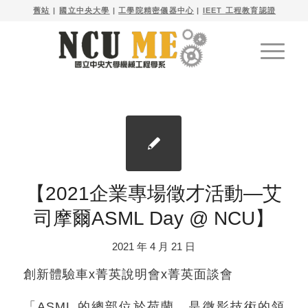

舊站
| 
國立中央大學
|
工學院精密儀器中心
|
IEET 工程教育認證
【2021企業專場徵才活動—艾
司摩爾ASML Day @ NCU】
2021 年 4 月 21 日
創新體驗車x菁英說明會x菁英面談會
「ASML 的總部位於荷蘭，是微影技術的領