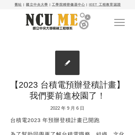

舊站
| 
國立中央大學
|
工學院精密儀器中心
|
IEET 工程教育認證
【2023 台積電預辦登積計畫】
我們要前進校園了！
2022 年 9 月 6 日
台積電2023 年預辦登積計畫已開跑
為了幫助同學更了解台積電職務、組織、文化