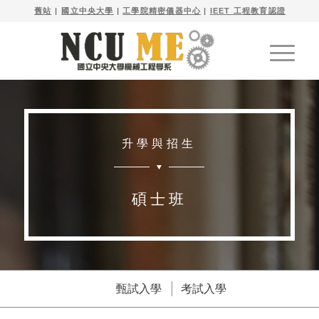

舊站
| 
國立中央大學
|
工學院精密儀器中心
|
IEET 工程教育認證
升學與招生
碩士班
甄試入學
考試入學