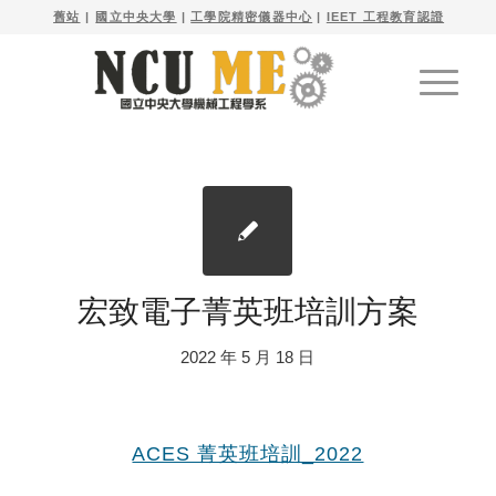

舊站
| 
國立中央大學
|
工學院精密儀器中心
|
IEET 工程教育認證
宏致電子菁英班培訓方案
2022 年 5 月 18 日
ACES 菁英班培訓_2022