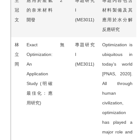
王
應用於產氫
2
專題研究
專題內容包含
冠
的奈米材料
I
材料製備及其
文
開發
(ME3011)
應用於水分解
反應研究
林
Exact
無
專題研究
Optimization is
立
Optimization:
I
ubiquitous in
岡
An
(ME3011)
today’s world
Application
[PNAS, 2020].
Study (明確
All through
最佳化：應
human
用研究)
civilization,
optimization
has played a
major role and