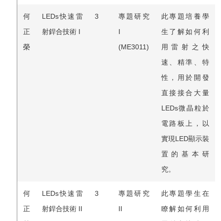
何
LEDs快速雷
3
專題研究
此專題培養學
正
射銲合技術 I
I
生了解如何利
榮
(ME3011)
用雷射之快
速、精準、特
性，用於開發
直接接合大量
LEDs微晶粒於
電路板上，以
實現LED顯示裝
置的基本研
究。
何
LEDs快速雷
3
專題研究
此專題學生在
正
射銲合技術 II
II
瞭解如何利用