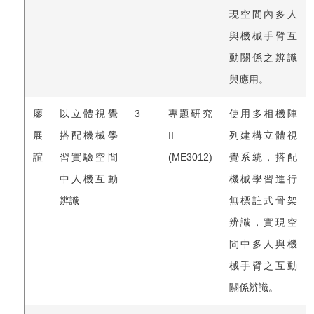
現空間內多人
與機械手臂互
動關係之辨識
與應用。
廖
以立體視覺
3
專題研究
使用多相機陣
展
搭配機械學
II
列建構立體視
誼
習實驗空間
(ME3012)
覺系統，搭配
中人機互動
機械學習進行
辨識
無標註式骨架
辨識，實現空
間中多人與機
械手臂之互動
關係辨識。