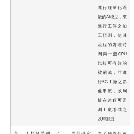
運行經量化過
後的AI模型，來
進行工件之加
工預測，使其
流程的處理時
間與一般CPU
比較可有效的
被縮減，並進
行5G工廠之影
像串流，以利
於在遠程可監
測工廠場域之
及時狀態
黃
人類發聲機
4
專題研究
為了解為何有