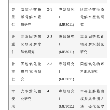
曾
陰離子交換
2-3
專題研究
陰離子交換膜
重
膜電解水產
I
電解水產氫研
仁
氫研究
(ME3011)
究
曾
高溫固態氧
2-3
專題研究
高溫固態氧化
重
化物分解水
I
物分解水製氫
仁
製氫研究
(ME3011)
研究
曾
固態氧化物
2-3
專題研究
固態氧化物燃
重
燃料電池研
I
料電池研究
仁
究
(ME3011)
韋
光學滑鼠優
4
專題研究
本專題將藉由
安
化研究
I
模擬與量測方
琪
(ME3011)
法，優化光學