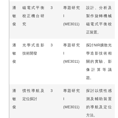
潘
磁電式平衡
3
專題研究
設計、分析及
敏
校正機台研
I
製作旋轉機械
俊
究
(ME3011)
磁電式平衡校
正裝置。
潘
光學式造影
3
專題研究
探討NIR擴散光
敏
技術開發
I
學造影技術相
俊
(ME3011)
關的實驗、影
像計算等議
題。
潘
慣性導航及
3
專題研究
探討以慣性感
敏
定位探討
I
測及輔助裝置
俊
(ME3011)
的導航及定位
方法。