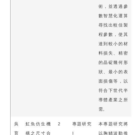
術，並透過參
數智慧化運算
尋找出較佳製
程參數，使其
達到較小的材
料損失、精密
的晶碇幾何形
狀、最小的表
面損傷等，以
符合下世代半
導體產業之所
需。
吳
魟魚仿生機
2
專題研究
本專題研究將
育
構之尺寸合
I
以胸鰭波動推