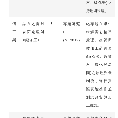
石、碳化矽)之
應用與學理。
何
晶圓之雷射
3
專題研究
此專題在學生
正
表面處理與
II
瞭解雷射精準
榮
精密加工 II
(ME3012)
處理、改質與
微加工晶圓表
面(石英、藍寶
石、碳化矽晶
圓)之原理與機
制後，進行實
際實驗操作並
測試改質與加
工成效。