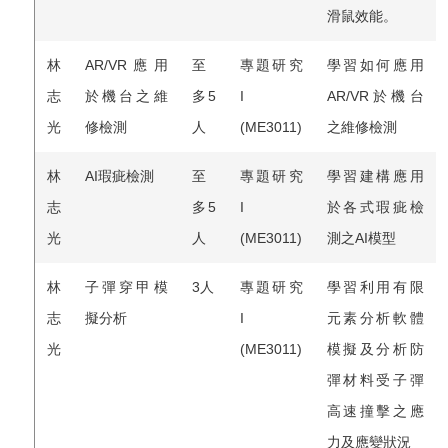
滑鼠效能。
林
AR/VR應用
至
專題研究
學習如何應用
志
於機台之維
多5
I
AR/VR於機台
光
修檢測
人
(ME3011)
之維修檢測
林
AI瑕疵檢測
至
專題研究
學習建構應用
志
多5
I
於各式瑕疵檢
光
人
(ME3011)
測之AI模型
林
子彈穿甲模
3人
專題研究
學習利用有限
志
擬分析
I
元素分析軟體
光
(ME3011)
模擬及分析防
彈材料受子彈
高速撞擊之應
力及應變狀況