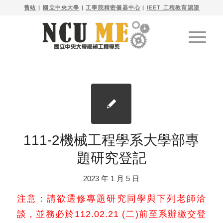

舊站
| 
國立中央大學
|
工學院精密儀器中心
|
IEET 工程教育認證
111-2機械工程學系大學部專
題研究登記
2023 年 1 月 5 日
注意：請欲選修專題研究同學與下列老師洽
談，並務必於112.02.21 (二)前至系辦繳交登