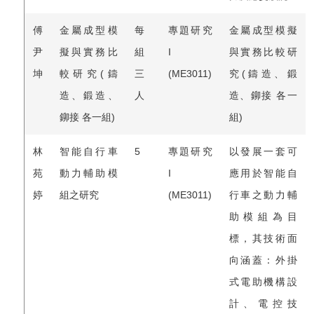
傅
金屬成型模
每
專題研究
金屬成型模擬
尹
擬與實務比
組
I
與實務比較研
坤
較研究(鑄
三
(ME3011)
究(鑄造、鍛
造、鍛造、
人
造、鉚接 各一
鉚接 各一組)
組)
林
智能自行車
5
專題研究
以發展一套可
苑
動力輔助模
I
應用於智能自
婷
組之研究
(ME3011)
行車之動力輔
助模組為目
標，其技術面
向涵蓋：外掛
式電助機構設
計、電控技