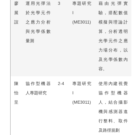
廖
運用光彈法
3
專題研究
藉由光彈實
展
於光學元件
I
驗，搭配數值
誼
之應力分析
(ME3011)
模擬與理論計
與光學係數
算，分析透明
量測
光學元件之應
力場分布，以
及光學係數內
容。
陳
協作型機器
2-4
專題研究
使用內建視覺
怡
人專題研究
I
協作型機器
呈
(ME3011)
人，結合攝影
機與感測器進
行整料、取件
及路徑規劃