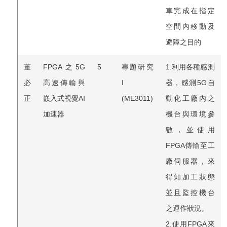
車完成在指定
空間內移動及
避障之目的
董
FPGA之5G
5
專題研究
1.利用各種感測
必
高速傳輸與
I
器，感測5G自
正
嵌入式視覺AI
(ME3011)
動化工廠內之
加速器
機台與環境參
數，並使用
FPGA傳輸至工
廠伺服器，來
得知加工狀態
並且監控機台
之運作狀況。
2.使用FPGA來