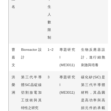
名
生
人
數
限
制
曹
Bioreactor 設
1~2
專題研究
生物反應器設
嘉
計
I
計，進行細胞
文
(ME3011)
刺激與培養
洪
第三代半導
3
專題研究
碳化矽(SiC)是
榮
體SiC晶碇線
I
第三代半導體
洲
切割放電加
(ME3011)
材料，其晶圓
工技術與其
是高功率與高
特性之研究
頻元件的承載