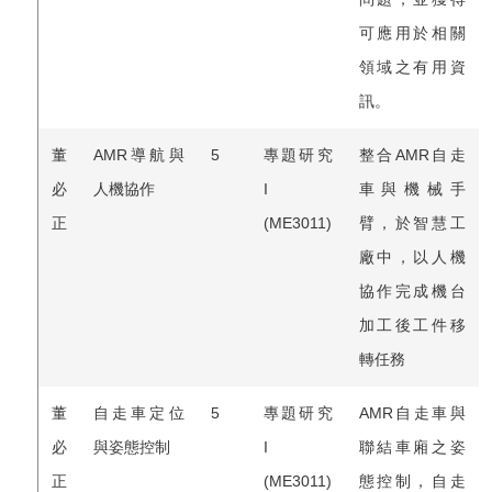
可應用於相關
領域之有用資
訊。
董
AMR導航與
5
專題研究
整合AMR自走
必
人機協作
I
車與機械手
正
(ME3011)
臂，於智慧工
廠中，以人機
協作完成機台
加工後工件移
轉任務
董
自走車定位
5
專題研究
AMR自走車與
必
與姿態控制
I
聯結車廂之姿
正
(ME3011)
態控制，自走