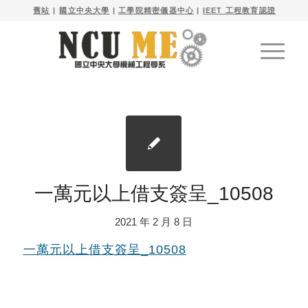

舊站
| 
國立中央大學
|
工學院精密儀器中心
|
IEET 工程教育認證
一萬元以上借支簽呈_10508
2021 年 2 月 8 日
一萬元以上借支簽呈_10508