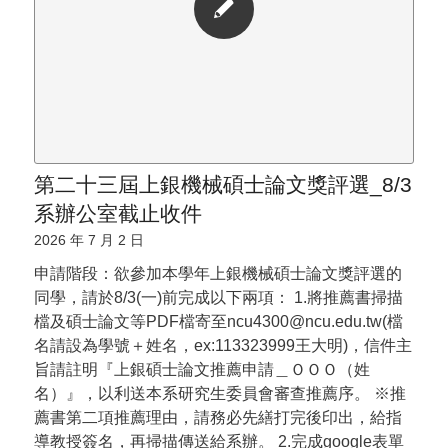
第二十三屆上銀機械碩士論文獎評選_8/3
系辦公室截止收件
2026 年 7 月 2 日
申請階段：欲參加本學年上銀機械碩士論文獎評選的
同學，請於8/3(一)前完成以下兩項： 1.將推薦書掃描
檔及碩士論文等PDF檔寄至ncu4300@ncu.edu.tw(檔
名請設為學號＋姓名，ex:113323999王大明)，信件主
旨請註明『上銀碩士論文推薦申請＿ＯＯＯ（姓
名）』，以利送本系研究生委員會審查推薦序。 ※推
薦書第二項推薦理由，請務必先繕打完後印出，給指
導教授簽名，再掃描傳送給系辦。 2.完成google表單