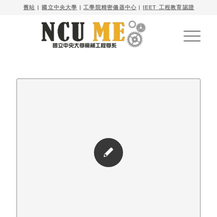

舊站
| 
國立中央大學
|
工學院精密儀器中心
|
IEET 工程教育認證