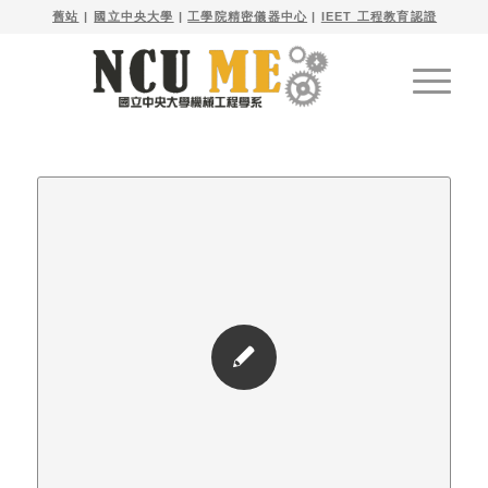

舊站
| 
國立中央大學
|
工學院精密儀器中心
|
IEET 工程教育認證