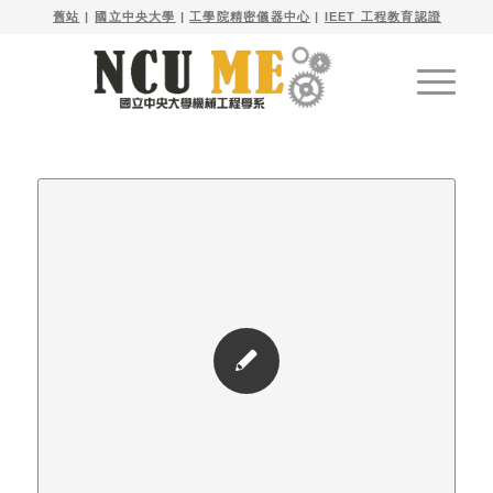

舊站
| 
國立中央大學
|
工學院精密儀器中心
|
IEET 工程教育認證