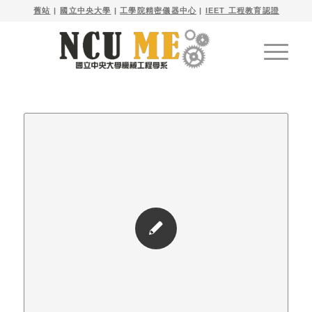

舊站
| 
國立中央大學
|
工學院精密儀器中心
|
IEET 工程教育認證