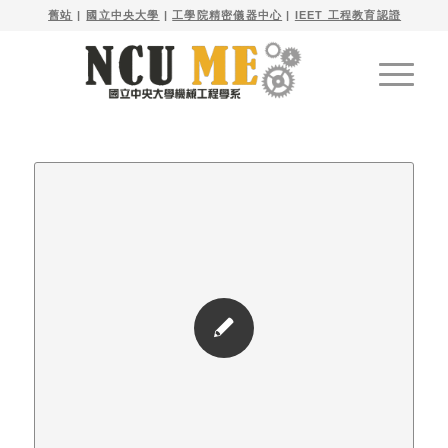

舊站
| 
國立中央大學
|
工學院精密儀器中心
|
IEET 工程教育認證