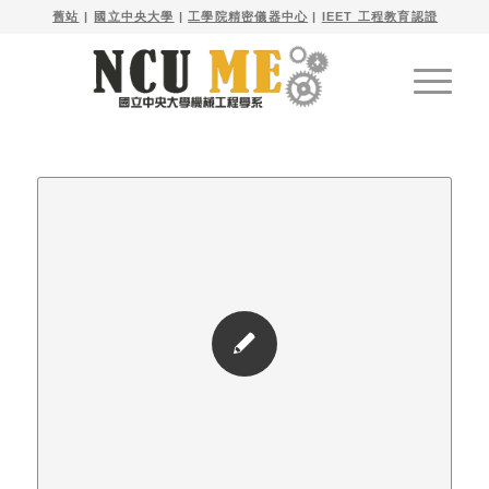

舊站
| 
國立中央大學
|
工學院精密儀器中心
|
IEET 工程教育認證