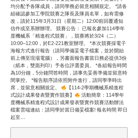
均分配予各隊成員，請同學務必留意相關規定。 *請各
組確認參加工學院競賽之隊長及隊員名單，如有需修
改，請於115年3月31日（星期二）12:00前回覆通知
信件或至系辦辦理。 競賽公告： 已報名參加114學年
度機械系「精進程式競賽」，競賽將於3/24（二）
10:00–12:00，於E2-221教室辦理。 *本次競賽採電子
海報方式進行報告（請同學備妥電子檔案，並於開始
前上傳至現場電腦），另書面報告書當日務必提供3份
（紙本，雙面列印）予各位評選委員。 *各組報告時間
為10分鐘，5分鐘問答時間，請事先妥善準備並留意時
間掌控。 *報告順序請依照附件進行，請同學準時出
席，並留意相關規定。
【114-2學期機械系精進程
式設計成果發表暨實作競賽】
活動簡章：114學年
度機械系精進程式設計成果發表暨實作競賽活動辦法
檔案雲端連結：請同學於當日備妥檔案! 報名時間 即日
起至…