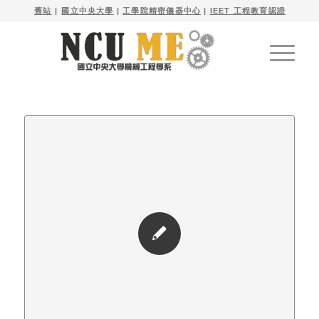

舊站
| 
國立中央大學
|
工學院精密儀器中心
|
IEET 工程教育認證