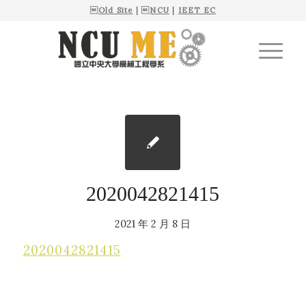

Old Site
| 
NCU
|
IEET EC
2020042821415
2021 年 2 月 8 日
2020042821415